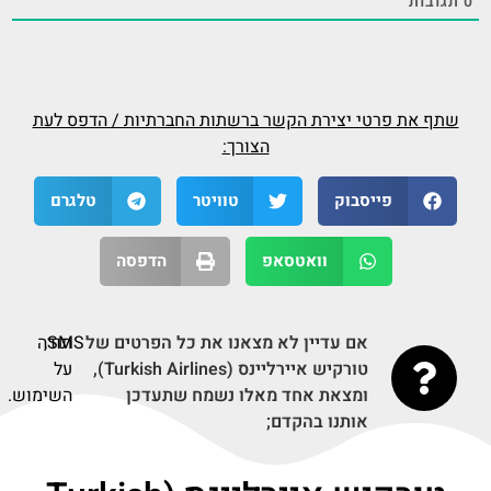
0
תגובות
שתף את פרטי יצירת הקשר ברשתות החברתיות / הדפס לעת
הצורך:
פייסבוק
טוויטר
טלגרם
וואטסאפ
הדפסה
אם עדיין לא מצאנו את כל הפרטים של
SMS,
תודה
טורקיש איירליינס (Turkish Airlines),
על
ומצאת אחד מאלו נשמח שתעדכן
השימוש.
אותנו בהקדם;