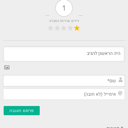
1
דירוג שירות החברה
שם
אי
(ל
חו