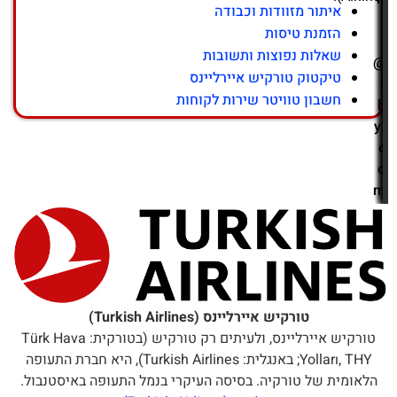
איתור מזוודות וכבודה
i
הזמנת טיסות
l
שאלות נפוצות ותשובות
@
טיקטוק טורקיש איירליינס
t
חשבון טוויטר שירות לקוחות
h
y.
c
o
m
טורקיש איירליינס (Turkish Airlines)
טורקיש איירליינס, ולעיתים רק טורקיש (בטורקית: Türk Hava
Yolları, THY; באנגלית: Turkish Airlines), היא חברת התעופה
הלאומית של טורקיה. בסיסה העיקרי בנמל התעופה באיסטנבול.