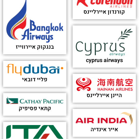
קורנדון איירליינס
בנגקוק איירווייז
cyprus airways
פליי דובאי
היינן איירליינס
קתאי פסיפיק
אייר אינדיה