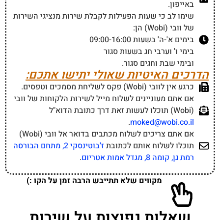
באייפון.
שימו לב כי שעות הפעילות לקבלת שירות מנציגי השירות
של וובי (Wobi) הן:
בימים א'-ה' בשעות 09:00-16:00
בימי ו' וערבי חג בשעות סגור
ובימי שבת וחגים סגור.
הדרכים האיטיות שאולי יתישו אתכם:
כרגע אין לוובי (Wobi) פקס לשליחת מסמכים וטפסים.
אם אתם מעוניינים לשלוח מייל לשירות הלקוחות של וובי
(Wobi) תוכלו לעשות זאת דרך כתובת הדוא"ל
.
moked@wobi.co.il
אם אתם צריכים לשלוח מכתבים בדואר אל וובי (Wobi)
תוכלו לשלוח אותם לכתובת
ז'בוטינסקי 2, מתחם הבורסה
רמת גן, קומה 8, מגדל אמות אטריום
.
מקווים שלא תתייבש הרבה זמן על הקו :)
שאלות נפוצות על שירות