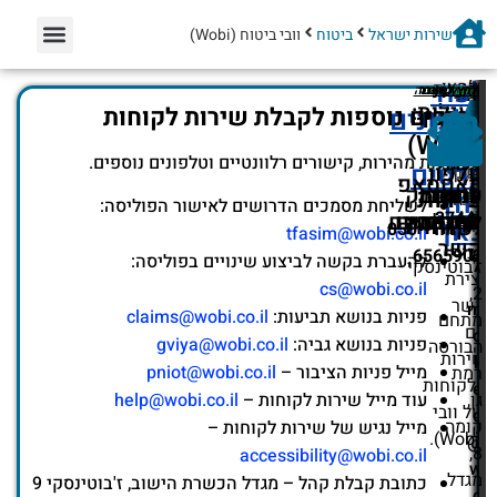
שירות ישראל
ביטוח
וובי ביטוח (Wobi)
וובי
לעוד
תלחצו
שעות
יום
יום
בחר
ימים
מענה מהיר
מענה מהיר
מענה מהיר
לחץ למעבר
לחץ למעבר
לחץ למעבר
לחץ למעבר
לחץ למעבר
לחץ למעבר
לחץ להצגה
לחץ לשליחה
פעילות:
ביטוח
דרכים נוספות לקבלת שירות לקוחות
על
טלפונים
ו'
לך
א'-
שבת
(Wobi)
האייקון,
/
/
ה':
את
וחג:
פעולות מהירות, קישורים רלוונטיים וטלפונים נוספים.
-
זה
פרטים
טלפון
סגור
ערבי
הדרך
09:00-
מ
וואטסאפ
אתר
ערוץ
עמוד
עמוד
טופס
כתובת
טוויטר
שירות
פייסבוק
קל
לחץ
חג:
הנוחה
16:00
לשליחת מסמכים הדרושים לאישור הפוליסה:
י
*2744
יצירת
יוטיוב
מסנג'ר
החברה
לקוחות
פייסבוק
למכתבים
אינסטגרם
ופשוט.
כאן
סגור
ביותר
לשמור-050-
tfasim@wobi.co.il
י
קשר
עבור
6565902
ל
להעברת בקשה לביצוע שינויים בפוליסה:
ז'בוטינסקי
יצירת
cs@wobi.co.il
2,
קשר
m
פניות בנושא תביעות:
claims@wobi.co.il
מתחם
עם
o
פניות בנושא גביה:
gviya@wobi.co.il
הבורסה
שירות
k
מייל פניות הציבור –
pniot@wobi.co.il
רמת
הלקוחות
e
גן,
עוד מייל שירות לקוחות –
help@wobi.co.il
של וובי
d
קומה
מייל נגיש של שירות לקוחות –
(Wobi).
@
8,
accessibility@wobi.co.il
w
מגדל
כתובת קבלת קהל – מגדל הכשרת הישוב, ז'בוטינסקי 9
o