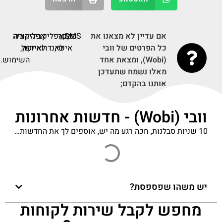
אם עדיין לא מצאנו את
SMS,
פקס,
אזור
אפליקציה
תודה
אפליקציה
כל הפרטים של וובי
אישי,
לאנדרואיד,
על
לאייפון,
(Wobi), ומצאת אחד
השימוש.
מאלו נשמח שתעדכן
אותנו בהקדם;
וובי (Wobi) - חדשות אחרונות
10 שניות סבלנות, חכה רגע מה יש, אוספים לך את החדשות…
יש משהו שפספסת?
מחפש לקבל שירות לקוחות