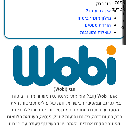
אמות
בני ברק
b
אטריום
איך זה עובד?
i.
מילון מונחי ביטוח
c
הורדת טפסים
o.
שאלות ותשובות
i
l
וובי (Wobi)
אתר Wobi (וובי) הוא אתר אינטרנט המשווה מחירי ביטוח
באינטרנט ומאפשר רכישה מקוונת של פוליסות ביטוח. האתר
מספק שירותים בתחומים הפיננסים והביטוח ובכללם ביטוח
רכב, ביטוח דירה, ביטוח נסיעות לחו"ל, פנסיה, השוואת הלוואות
ואיתור כספים אבודים. האתר עובד בשיתוף פעולה עם חברות