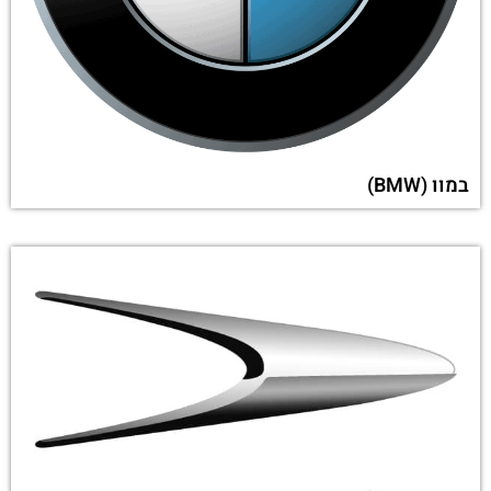
במוו (BMW)