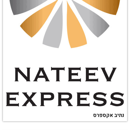
נתיב אקספרס