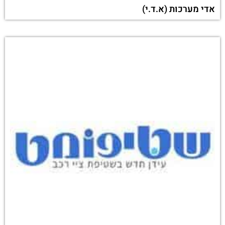
אדי מערכות (א.ד.י)