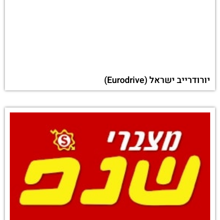
יורודרייב ישראל (Eurodrive)