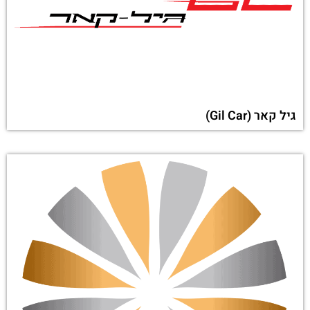
גיל קאר (Gil Car)