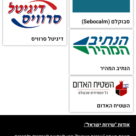
אסוס מחשבים (Asus)
יזמקו
או מקטגוריה אחרת:
אינטראקטיב ברוקרס
מולינקס (Moulinex)
ישראל
דיירקט סחר