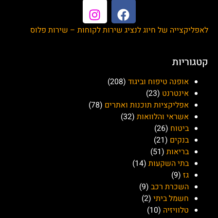
מדפסות ברדר ישראל
(Brother)
סבוקלם (Sebocalm)
דיגיטל סרוויס
הנתיב המהיר
השטיח האדום