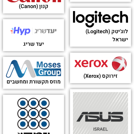
Acer’s $14,000 Predator Thronos Air is an
absurdly expensive gaming chair - Firstpost
פורסם בתאריך 04-09-2019
Acer updates Nitro range of gaming laptops with
new Nitro 7 and Nitro 5 - Firstpost
פורסם בתאריך 12-04-2019
New Director General Named for Acer France -
Display Daily
פורסם בתאריך 21-01-2015
The $199 Chromebook Laptop Revolution! - The
Times of Israel
פורסם בתאריך 16-04-2014
יש משהו שפספסת?