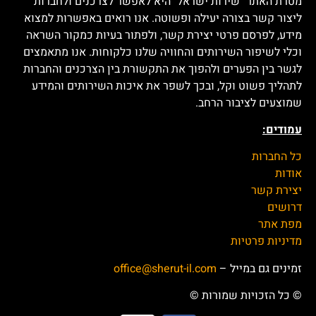
זגה (Zaga)
גטר גרופ (Getter Group)
סמסונג ישראל
טויוטה ישראל (Toyota)
(Samsung)