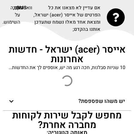
אם עדיין לא מצאנו את כל
SMS,
וואטסאפ,
פקס,
תודה
הפרטים של אייסר (acer) ישראל,
על
ומצאת אחד מאלו נשמח שתעדכן
השימוש.
אותנו בהקדם;
אייסר (acer) ישראל - חדשות
אחרונות
10 שניות סבלנות, חכה רגע מה יש, אוספים לך את החדשות…
Gamers rejoice: Israel’s largest gaming gear
complex opens in Tel Aviv - Ynetnews
פורסם בתאריך 20-11-2025
Israeli-Greek ties: Growing shadow of Zionist
colonialism in Cyprus | Daily Sabah - Daily
Sabah