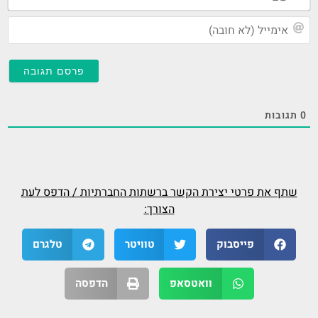
אי
(ל
חו
0
תגובות
שתף את פרטי יצירת הקשר ברשתות החברתיות / הדפס לעת
הצורך:
פייסבוק
טוויטר
טלגרם
וואטסאפ
הדפסה