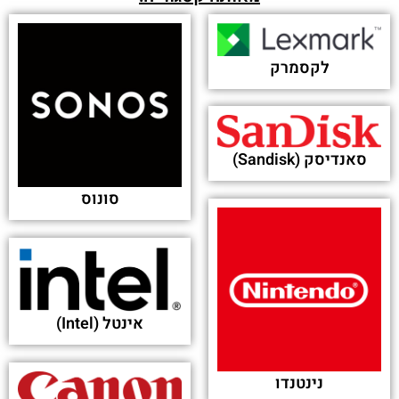
פורסם בתאריך 15-10-2025
Microsoft Blocks Israel’s Access To Services
Used in Palestinian Surveillance - PCMag
פורסם בתאריך 25-09-2025
Trump advisers fear for their lives following
Charlie Kirk’s assassination -
www.israelhayom.com
פורסם בתאריך 12-09-2025
Israeli Crimes in Gaza and the Prosecution of
Perpetrators - politicstoday.org
פורסם בתאריך 27-12-2023
Ex-Israel Football Association CEO becomes
new boss at Team Finest - The Jerusalem Post
פורסם בתאריך 15-11-2021