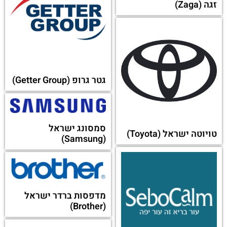
אינטל (Intel)
נינטנדו
קנון (Canon)
לוג'יטק (Logitech)
ישראל
יעד שריג
זירוקס (Xerox)
מוזס תקשורת ומחשבים