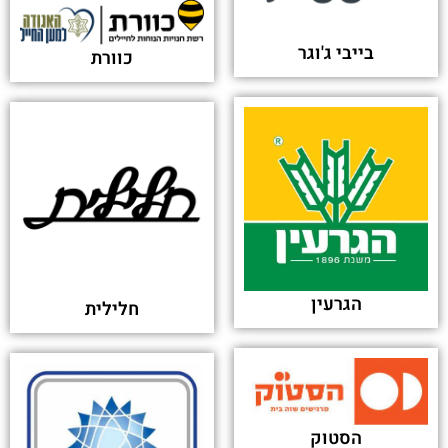
בייבי ג'וגר
כוורת
הגרעין
חלילית
הסטוק