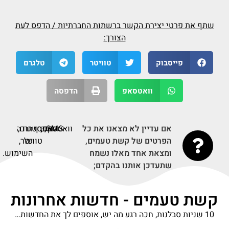
שתף את פרטי יצירת הקשר ברשתות החברתיות / הדפס לעת
הצורך:
פייסבוק
טוויטר
טלגרם
וואטסאפ
הדפסה
אם עדיין לא מצאנו את כל
SMS,
פקס,
וואטסאפ,
דף
אינסטגרם,
תודה
הפרטים של קשת טעמים,
על
טוויטר,
ומצאת אחד מאלו נשמח
השימוש.
שתעדכן אותנו בהקדם;
קשת טעמים - חדשות אחרונות
10 שניות סבלנות, חכה רגע מה יש, אוספים לך את החדשות…