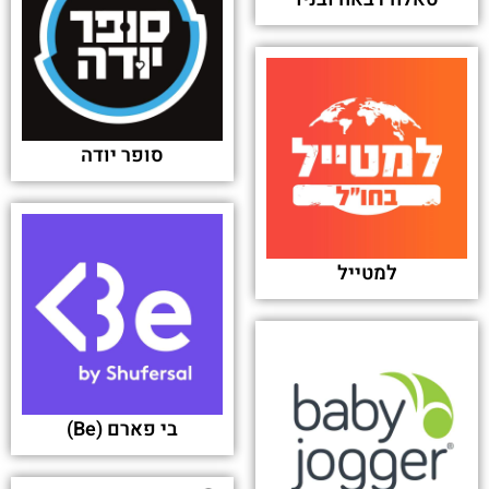
סופר יודה
למטייל
בי פארם (Be)