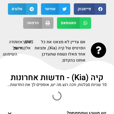
פייסבוק
טוויטר
טלגרם
וואטסאפ
הדפסה
אם עדיין לא מצאנו את כל
SMS,
דואר
אזור
תודה
הפרטים של קיה (Kia), ומצאת
אלקטרוני,
אישי,
על
אחד מאלו נשמח שתעדכן
השימוש.
אותנו בהקדם;
קיה (Kia) - חדשות אחרונות
10 שניות סבלנות, חכה רגע מה יש, אוספים לך את החדשות…
יש משהו שפספסת?