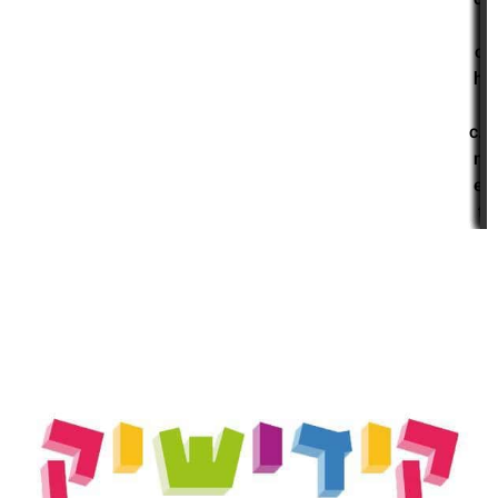
i
c
h
i
c.
n
e
t