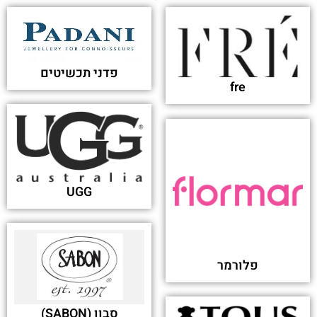
פדני תכשיטים
fre
UGG
פלורמר
סבון (SABON)