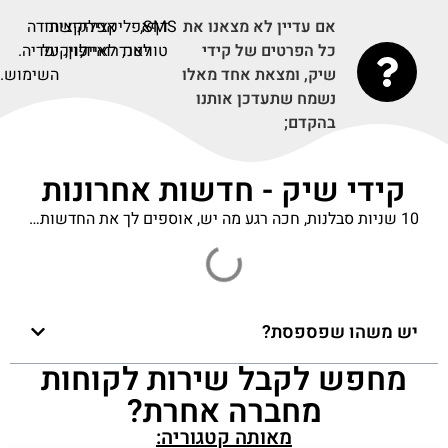
אם עדיין לא מצאנו את
דף
SMS,
אפליקציה
אפליקציה
קישור
תודה
כל הפרטים של קידי
טוויטר,
לאנדרואיד,
לאייפון,
על
לויקיפדיה.
שיק, ומצאת אחד מאלו
השימוש.
נשמח שתעדכן אותנו
בהקדם;
קידי שיק - חדשות אחרונות
10 שניות סבלנות, חכה רגע מה יש, אוספים לך את החדשות…
יש משהו שפספסת?
מחפש לקבל שירות לקוחות
מחברה אחרת?
מאותה קטגוריה: