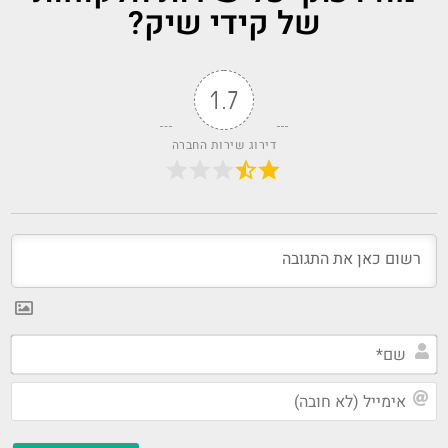
של קידי שיק?
1.7
דירוג שירות החברה
שם
אי
(ל
חו