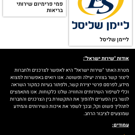
אוריין משלוחים (Orian)
משרד החינוך
תפוגן
טו גו (To Go)
דוטרה (Doterra) ישראל