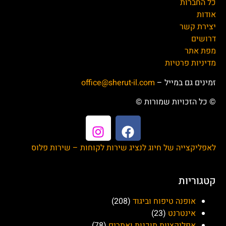
אוהב ציון
טרווליסט (Travelist)
בלנסטון ישראל
ארקיע (Arkia)
(Blundstone)
סקיילוק (Skylock)