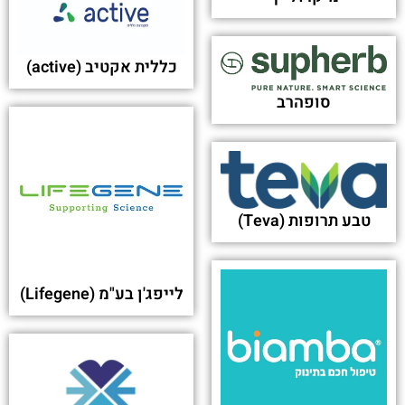
פורסם בתאריך 18-04-2024
במעמד רב רושם נחנכו משרדי מאוחדת בשכונת בית
ישראל לצד ישיבת מיר - כיכר השבת
פורסם בתאריך 18-03-2024
Modernization efforts help Israeli health care
provider extend legacy functionality - Deloitte
פורסם בתאריך 31-10-2022
Modernization efforts help Israeli health care
provider extend legacy functionality - Deloitte
פורסם בתאריך 31-10-2022
יש משהו שפספסת?
מחפש לקבל שירות לקוחות