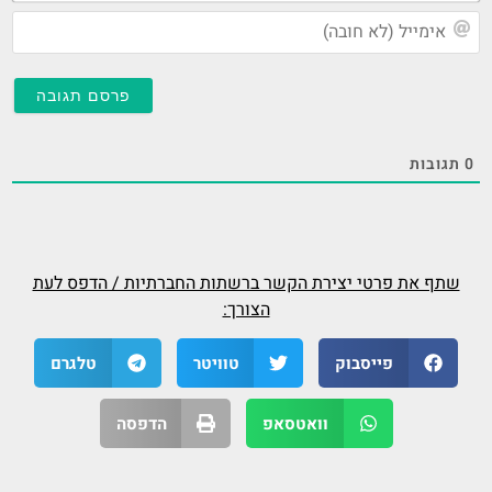
אי
(ל
חו
0
תגובות
שתף את פרטי יצירת הקשר ברשתות החברתיות / הדפס לעת
הצורך:
פייסבוק
טוויטר
טלגרם
וואטסאפ
הדפסה