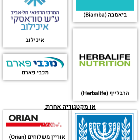
מחברה אחרת?
מאותה קטגוריה:
בית חולים וולפסון
מדילינק
כצט (CTS)