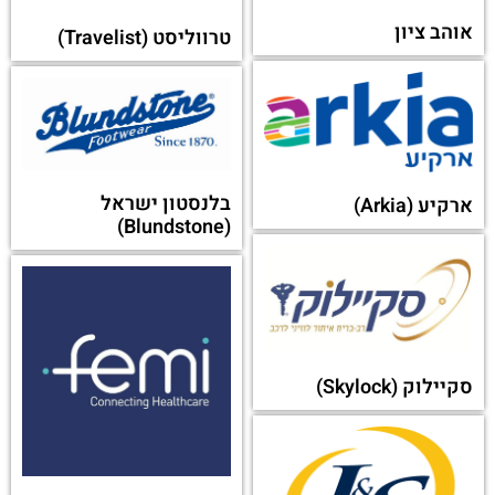
ביאמבה (Biamba)
איכילוב
מכבי פארם
הרבלייף (Herbalife)
או מקטגוריה אחרת: