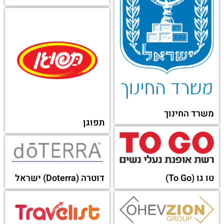
מיקרולייף
כללית אקטיב (active)
סופהרב
טבע תרופות (Teva)
לייפג'ן בע"מ (Lifegene)