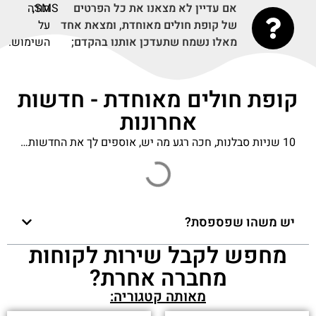
אם עדיין לא מצאנו את כל הפרטים
SMS,
תודה
של קופת חולים מאוחדת, ומצאת אחד
על
מאלו נשמח שתעדכן אותנו בהקדם;
השימוש.
קופת חולים מאוחדת - חדשות
אחרונות
10 שניות סבלנות, חכה רגע מה יש, אוספים לך את החדשות…
מהפכה בבדיקות ה-CT: זה המכשיר החדש של
מאוחדת - ice (אייס)
פורסם בתאריך 16-05-2024
המדינה וקופת חולים "מאוחדת" ישלמו למעלה ממיליון
וחצי שקל פיצוי להורי תינוקת שנפטרה משעלת -
חדשות חיפה והקריות
פורסם בתאריך 14-05-2024