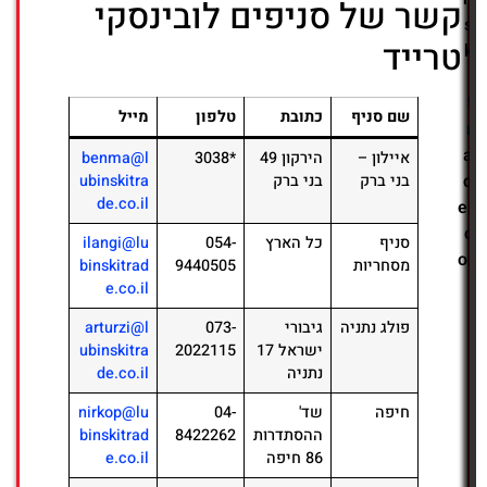
קשר של סניפים לובינסקי
s
טרייד
k
i
t
שם סניף
כתובת
טלפון
מייל
r
a
איילון –
הירקון 49
*3038
benma@l
d
בני ברק
בני ברק
ubinskitra
de.co.il
e.
c
סניף
כל הארץ
054-
ilangi@lu
o.
מסחריות
9440505
binskitrad
i
e.co.il
l
פולג נתניה
גיבורי
073-
arturzi@l
ישראל 17
2022115
ubinskitra
נתניה
de.co.il
חיפה
שד'
04-
nirkop@lu
ההסתדרות
8422262
binskitrad
86 חיפה
e.co.il