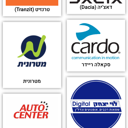
מושלמים" - ice (אייס)
פורסם בתאריך 20-03-2020
יש משהו שפספסת?
מחפש לקבל שירות לקוחות
מחברה אחרת?
מאותה קטגוריה:
נתיבי ישראל (מע"צ)