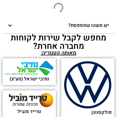
"הגיע הזמן": עובדי חברת בת של לובינסקי התאגדו
בהסתדרות הלאומית - ice.co.il
פורסם בתאריך 17-01-2024
לובינסקי בהודעה דרמטית: זה מה שיקרה למחירים
החל מ-2024 - ice (אייס)
פורסם בתאריך 04-12-2023
בזמן שכולם מעלים מחירים, יבואנית MG מפרסמת
מחירון חדש ומוזל - wheel.co.il
פורסם בתאריך 03-12-2023
הישג ללובינסקי: זכתה בפרס האוסקר של התוכן
השיווקי בעולם - ice (אייס)
פורסם בתאריך 30-11-2023
קריאה לתיקון (Recall) לרכבי פיג'ו וסיטרואן - אוטו