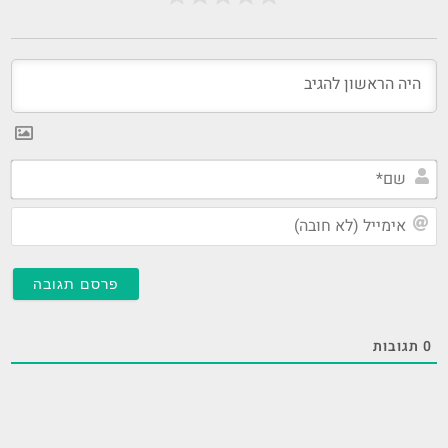
שם
אי
(ל
חו
0
תגובות