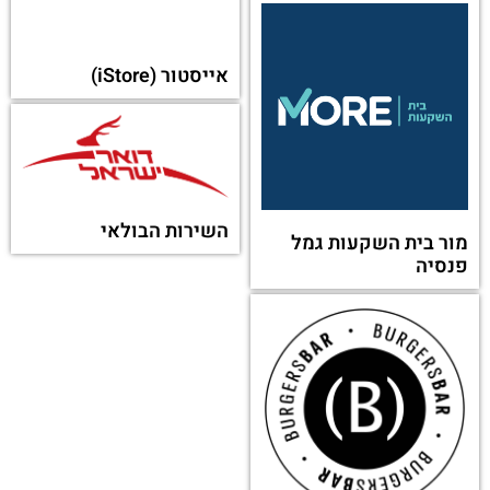
אוטו סנטר
לוי יצחק
או מקטגוריה אחרת:
מוקד נטלי
אלדן (Eldan)
עיתון מעריב (Maariv)