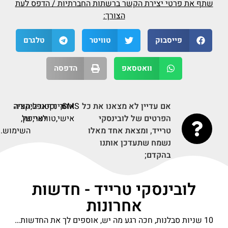
שתף את פרטי יצירת הקשר ברשתות החברתיות / הדפס לעת
הצורך:
פייסבוק
טוויטר
טלגרם
וואטסאפ
הדפסה
אם עדיין לא מצאנו את כל
SMS,
אזור
דף
אינסטגרם,
תודה
אפליקציה
הפרטים של לובינסקי
אישי,
טוויטר,
על
לאייפון,
טרייד, ומצאת אחד מאלו
השימוש.
נשמח שתעדכן אותנו
בהקדם;
לובינסקי טרייד - חדשות
אחרונות
10 שניות סבלנות, חכה רגע מה יש, אוספים לך את החדשות…