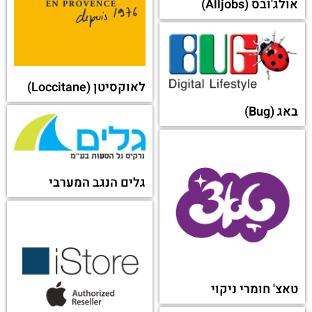
דאצ'יה (Dacia)
טרנזיט (Tranzit)
סקאלה ריידר
מטרונית