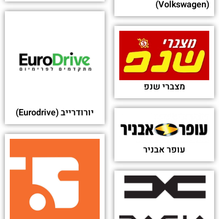
פורסם בתאריך 15-11-2023
מנכ"ל לובינסקי בראיון מיוחד: "להזמין היום רכב קל
כמו להזמין פיצה" - ice.co.il
פורסם בתאריך 09-11-2023
האוניברסיטה העברית העניקה תואר דוקטור לשם כבוד
לבעלי קבוצת לובינסקי - ice (אייס)
פורסם בתאריך 12-06-2023
שוק המשומשים: מתמודדים עם ביקוש גדל ומצפים
לחשמל - ynet ידיעות אחרונות
פורסם בתאריך 29-12-2022
"יש כבר שוק יד שנייה של מכוניות חשמליות" -
כלכליסט
פורסם בתאריך 12-04-2021
פרסומת השבוע: לובינסקי טרייד & ליס - "ימים