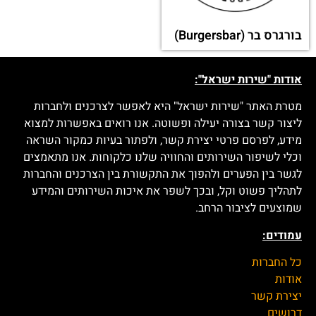
אולג'ובס (Alljobs)
לאוקסיטן (Loccitane)
באג (Bug)
גלים הנגב המערבי
טאצ' חומרי ניקוי