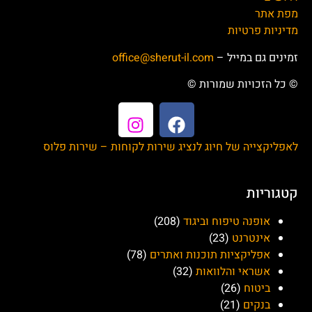
אייסטור (iStore)
השירות הבולאי
מור בית השקעות גמל
פנסיה