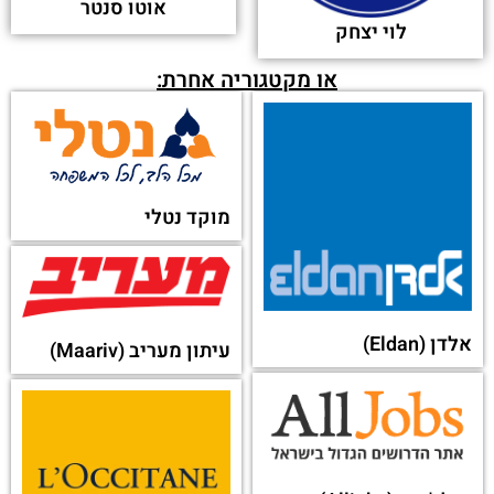
טרייד מוביל
פולקסווגן
(Volkswagen)
מצברי שנפ
יורודרייב (Eurodrive)
עופר אבניר