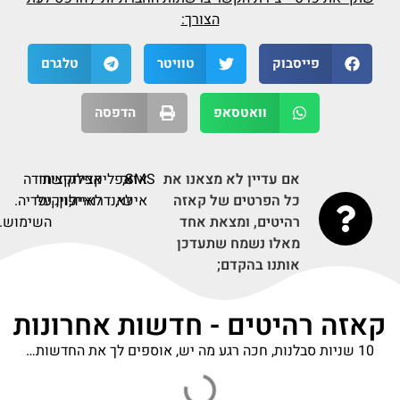
הצורך:
פייסבוק
טוויטר
טלגרם
וואטסאפ
הדפסה
אם עדיין לא מצאנו את
SMS,
אזור
אפליקציה
אפליקציה
קישור
תודה
כל הפרטים של קאזה
אישי,
לאנדרואיד,
לאייפון,
על
לויקיפדיה.
רהיטים, ומצאת אחד
השימוש.
מאלו נשמח שתעדכן
אותנו בהקדם;
קאזה רהיטים - חדשות אחרונות
10 שניות סבלנות, חכה רגע מה יש, אוספים לך את החדשות…