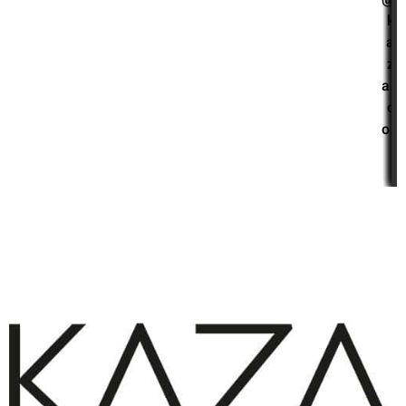
k
a
z
a.
c
o.
i
l