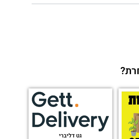
רת?
גט דליברי