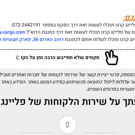
כם:
רגו תוכלו לעשות זאת דרך הפקס במספר 072-2442191.
ת של פליינג קרגו תוכלו לעשות זאת דרך כתובת הדוא"ל
g-cargo.com
נג קרגו תוכלו לשלוח אותם לכתובת
רחוב האדום 36, פארק תעשיות כנות ת.ד 7008 , כנות מיקוד 7982500
מקווים שלא תתייבש הרבה זמן על הקו :)
המספק פרטי יצירת קשר של שירותי לקוחות של חברות ואתרים מובילים
שר עלולות ליפול כתוצאה מהשימוש במידע המוצג באתר. המידע באתר 
 וטעויות בפרטים השונים.
ך על שירות הלקוחות של פליינג 
0