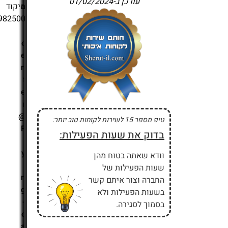
עודכן ב-
01/02/2024
a
מיקוד
982500
l
l
c
e
n
t
e
r
@
טיפ מספר 15 לשירות לקוחות טוב יותר:
F
בדוק את שעות הפעילות:
l
y
וודא שאתה בטוח מהן
i
שעות הפעילות של
n
החברה וצור איתם קשר
g
בשעות הפעילות ולא
-
בסמוך לסגירה.
c
a