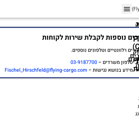
ר
ר
ר
ר
ר
ר
ר
ר
ר
ה
ה
כים נוספות לקבלת שירות לקוחות
(F
Cargo)
ורים רלוונטיים וטלפונים נוספים.
ק
ים
ק
גרם
טלפון משרדים –
03-9187700
7
ת
2
מידע בנושא נגישות –
Fischel_Hirschfeld@flying-cargo.com
ג