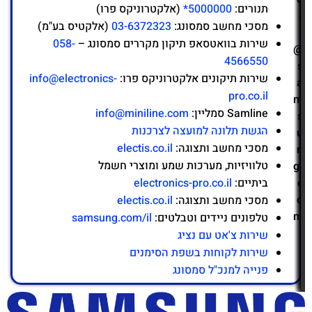
תנורים:
5000000*
(אלקטרוניקס פרו)
r
מסכי מחשב סמסונג:
03-6372323
(אלקטיס בע"מ)
t
שירות בוואטסאפ תיקון מקררים סמסונג –
058-
@
4566550
s
שירות תיקונים אלקטרוניקס פרו:
info@electronics-
a
pro.co.il
m
Samline סמליין:
info@miniline.com
s
הגשת תלונה למועצה לצרכנות
u
מסכי מחשב ותצוגה:
electis.co.il
n
טלוויזיות, מערכות שמע ומוצרי חשמל
g.
c
ביתיים:
electronics-pro.co.il
o
מסכי מחשב ותצוגה:
electis.co.il
m
טלפונים ניידים וטבלטים:
samsung.com/il
שירות צ'אט עם נציג
שירות לקוחות בשפת הסימנים
פנייה למנכ"ל סמסונג