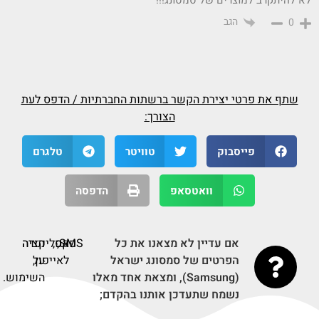
לא להיתקרב למוצרים של סמסונג!!!
הגב
0
שתף את פרטי יצירת הקשר ברשתות החברתיות / הדפס לעת
הצורך:
פייסבוק
טוויטר
טלגרם
וואטסאפ
הדפסה
אם עדיין לא מצאנו את כל
SMS,
פקס,
אפליקציה
תודה
הפרטים של סמסונג ישראל
לאייפון,
על
(Samsung), ומצאת אחד מאלו
השימוש.
נשמח שתעדכן אותנו בהקדם;