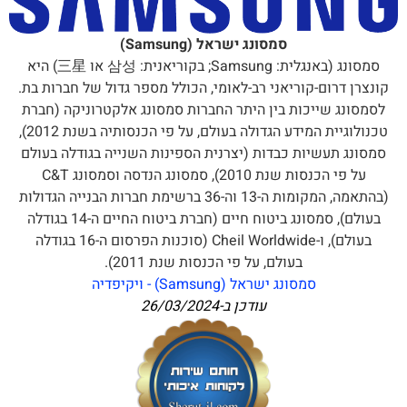
סמסונג ישראל (Samsung)
סמסונג (באנגלית: Samsung; בקוריאנית: 삼성 או 三星) היא
קונצרן דרום-קוריאני רב-לאומי, הכולל מספר גדול של חברות בת.
לסמסונג שייכות בין היתר החברות סמסונג אלקטרוניקה (חברת
טכנולוגיית המידע הגדולה בעולם, על פי הכנסותיה בשנת 2012),
סמסונג תעשיות כבדות (יצרנית הספינות השנייה בגודלה בעולם
על פי הכנסות שנת 2010), סמסונג הנדסה וסמסונג C&T
(בהתאמה, המקומות ה-13 וה-36 ברשימת חברות הבנייה הגדולות
בעולם), סמסונג ביטוח חיים (חברת ביטוח החיים ה-14 בגודלה
בעולם), ו-Cheil Worldwide (סוכנות הפרסום ה-16 בגודלה
בעולם, על פי הכנסות שנת 2011).
סמסונג ישראל (Samsung) - ויקיפדיה
עודכן ב-
26/03/2024