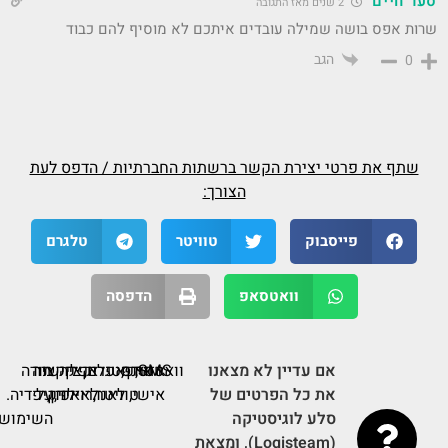
סער חיים
2 שנים מאז התגובה
שרות אפס בושה שמילה עובדים איתכם לא מוסיף להם כבוד
הגב
0
שתף את פרטי יצירת הקשר ברשתות החברתיות / הדפס לעת
הצורך:
פייסבוק
טוויטר
טלגרם
וואטסאפ
הדפסה
אם עדיין לא מצאנו
SMS,
אזור
וואטסאפ,
דף
אינסטגרם,
אפליקציה
קישור
אפליקציה
תודה
את כל הפרטים של
אישי,
טוויטר,
לאנדרואיד,
לאייפון,
על
לויקיפדיה.
סלע לוגיסטיקה
השימוש.
(Logisteam), ומצאת