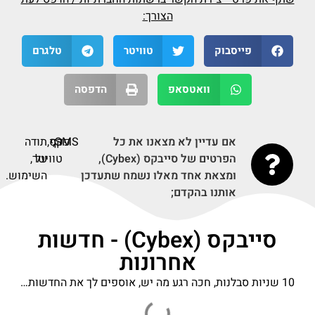
הצורך:
פייסבוק
טוויטר
טלגרם
וואטסאפ
הדפסה
אם עדיין לא מצאנו את כל
SMS,
דף
פקס,
תודה
הפרטים של סייבקס (Cybex),
על
טוויטר,
ומצאת אחד מאלו נשמח שתעדכן
השימוש.
אותנו בהקדם;
סייבקס (Cybex) - חדשות
אחרונות
10 שניות סבלנות, חכה רגע מה יש, אוספים לך את החדשות…