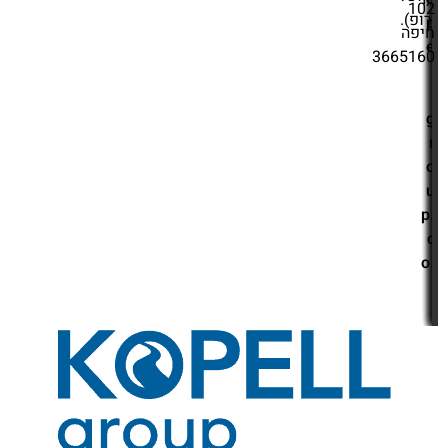
טיפ מספר 10 לשירות לקוחות טוב יותר:
חשוב לשמור על רוגע נפשי:
אם אתה נתקע או מרגיש כי השירות לא
מגיע לך כצפוי, נסה לשמור על רוגע נפשי
ולא להתעצבן - חבל על הבריאות.
איך אנחנו ממליצים ליצור קשר
עם שירות לקוחות סטארט
שירותי רכב (קופל גרופ)?
הדרכים המהירות שיעשו לכם חיים
קלים:
הדרך הטובה ביותר ליצור קשר עם שירות הלקוחות של