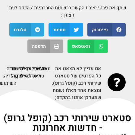
פורסם בתאריך 25-12-2022
פורצות דרך: הנשים שקיבלו השנה תפקידים בכירים
שעד עתה מילאו רק גברים - ynet ידיעות אחרונות
פורסם בתאריך 14-09-2021
לימודים מקוונים בבורסה: קבסיר רוצה להנפיק לפי
200 מיליון שקל - TheMarker
פורסם בתאריך 11-02-2021
"הר הביטוח של משרד האוצר הוא בושה למדינת
ישראל, אין שם מספיק מידע" - TheMarker
פורסם בתאריך 07-10-2020
פייק טרופר: שר התרבות והספורט חטף נאצות ברשת
בגלל מתחזה - ice.co.il
פורסם בתאריך 15-09-2020
שותפים עסקיים - News - Maccabi Tel Aviv