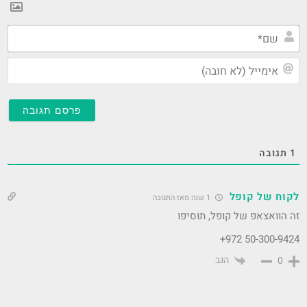
- חדשות אחרונות
10 שניות סבלנות, חכה רגע מה יש, אוספים לך את החדשות…
"קרבה לאדמו"ר זה סמל סטטוס — שיכול להעלות את
המחיר בחצי מיליון שקל ... - TheMarker
פורסם בתאריך 08-09-2023
המינויים של אמסלם מזיקים? "מה שחשוב זה שישבו
שם דירקטורים מקצועיים" - מעריב און ליין
פורסם בתאריך 28-08-2023
"קיומה של הבינה המלאכותית כיום אומר שזה
מטומטם ללמוד 12 שנה" - ynet ידיעות אחרונות
פורסם בתאריך 19-05-2023
"עובד היי־טק מגיע למשרד פעמיים בשבוע - מה אכפת
לו להגיע לראשון?" - TheMarker