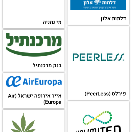
סינמה סיטי (Cinema
city)
דלתות אלון
מי נתניה
בנק מרכנתיל
פירלס (PeerLess)
אייר אירופה ישראל (Air
Europa)