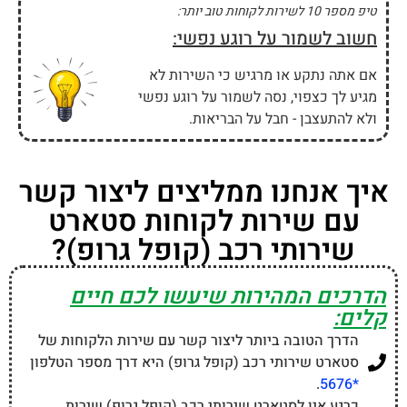
אם אתם צריכים להעביר טפסים ומסמכים אל סטארט
שירותי רכב (קופל גרופ) תוכלו לעשות זאת דרך הפקס
במספר 073-2113308.
אם אתם מעוניינים לשלוח מייל לשירות הלקוחות של
סטארט שירותי רכב (קופל גרופ) תוכלו לעשות זאת דרך
כתובת הדוא"ל
hitum@kopellgroup.co.il
.
אם אתם צריכים לשלוח מכתבים בדואר אל סטארט
שירותי רכב (קופל גרופ) תוכלו לשלוח אותם לכתובת
שד׳
ההסתדרות 66 בנין אנג׳ל (מול קניון סינימול) ת.ד. 102
חיפה 3665160
.
מקווים שלא תתייבש הרבה זמן על הקו :)
שאלות נפוצות על שירות
לקוחות סטארט שירותי רכב
(קופל גרופ)