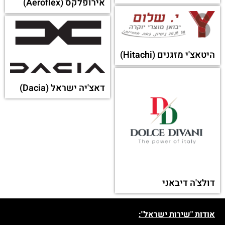
אירופלקס (Aeroflex)
היטאצ'י מזגנים (Hitachi)
דאצ'יה ישראל (Dacia)
דולצ'ה דיבאני
אודות "שירות ישראל":