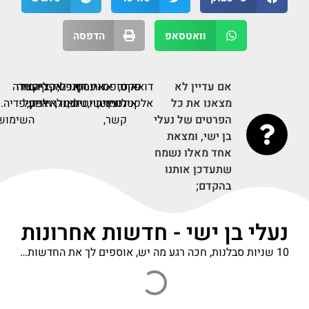
וואטסאפ
הדפסה
אם עדיין לא
דואר
פקס,
אתר
טופס
אזור
ערוץ
דף
אינסטגרם,
אפליקציה
קישור
אפליקציה
תודה
מצאנו את כל
אלקטרוני,
אינטרנט,
ליצירת
אישי,
יוטיוב,
טוויטר,
לאנדרואיד,
לאייפון,
על
לויקיפדיה.
הפרטים של נעלי
קשר,
השימוש.
בן ישי, ומצאת
אחד מאלו נשמח
שתעדכן אותנו
בהקדם;
נעלי בן ישי - חדשות אחרונות
10 שניות סבלנות, חכה רגע מה יש, אוספים לך את החדשות…