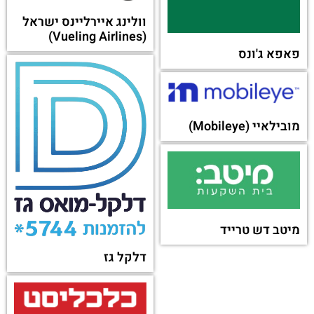
וולינג איירליינס ישראל
(Vueling Airlines)
פאפא ג'ונס
מובילאיי (Mobileye)
מיטב דש טרייד
דלקל גז