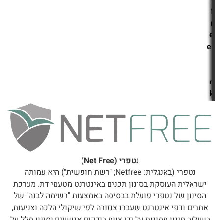
f
r
e
e.
l
i
n
k
נטפרי (Net Free)
נטפרי (באנגלית: Netfree; "רשת חופשית") היא עמותה
ישראלית העוסקת בסינון תכנים באינטרנט מטעמי דת. מערכת
הסינון של נטפרי פועלת בבסיסה באמצעות "רשימה לבנה" של
אתרים ודפי אינטרנט שעברו צנזורה לפי שיקולי הלכה וצניעות,
בשילוב סינון תמונות על ידי צוות בודקים אנושיים וסינון מלל על