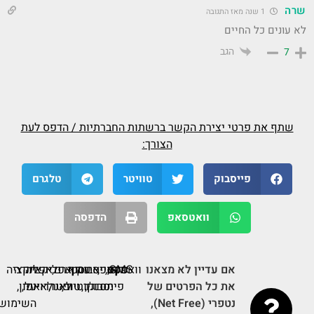
שרה
1 שנה מאז התגובה
לא עונים כל החיים
הגב
7
שתף את פרטי יצירת הקשר ברשתות החברתיות / הדפס לעת
הצורך:
פייסבוק
טוויטר
טלגרם
וואטסאפ
הדפסה
אם עדיין לא מצאנו
דף
SMS,
פקס,
וואטסאפ,
פייסבוק
ערוץ
דף
אינסטגרם,
אפליקציה
תודה
אפליקציה
את כל הפרטים של
פייסבוק,
מסנג'ר,
יוטיוב,
טוויטר,
על
לאנדרואיד,
לאייפון,
נטפרי (Net Free),
השימוש.