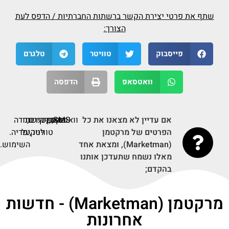
שתף את פרטי יצירת הקשר ברשתות החברתיות / הדפס לעת
הצורך:
פייסבוק
טוויטר
טלגרם
וואטסאפ
הדפסה
אם עדיין לא מצאנו את כל
SMS,
פקס,
וואטסאפ,
דף
אינסטגרם,
קישור
תודה
הפרטים של מרקטמן
טוויטר,
על
לויקיפדיה.
(Marketman), ומצאת אחד
השימוש.
מאלו נשמח שתעדכן אותנו
בהקדם;
מרקטמן (Marketman) - חדשות
אחרונות