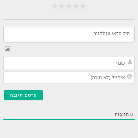
שם
אי
(ל
חו
0
תגובות