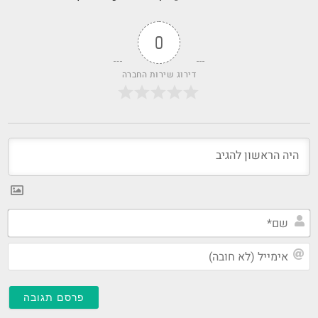
0
דירוג שירות החברה
שם
אי
(ל
חו