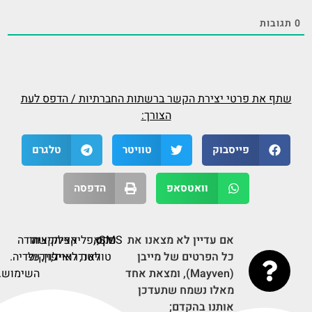
0
תגובות
שתף את פרטי יצירת הקשר ברשתות החברתיות / הדפס לעת
הצורך:
פייסבוק
טוויטר
טלגרם
וואטסאפ
הדפסה
אם עדיין לא מצאנו את
SMS,
דף
פקס,
אפליקציה
אפליקציה
קישור
תודה
כל הפרטים של מייבן
טוויטר,
לאנדרואיד,
לאייפון,
על
לויקיפדיה.
(Mayven), ומצאת אחד
השימוש.
מאלו נשמח שתעדכן
אותנו בהקדם;