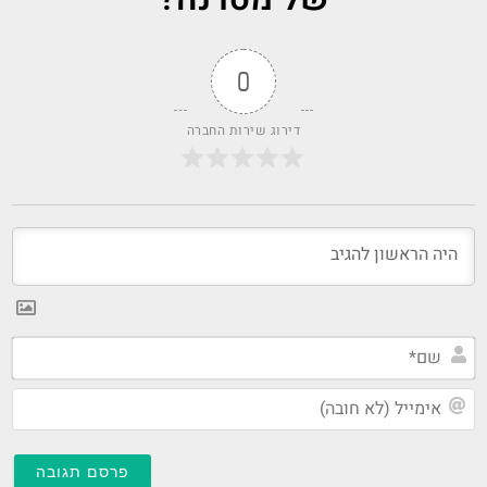
0
דירוג שירות החברה
שם
אי
(ל
חו