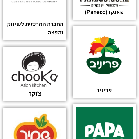
פאנקו (Paneco)
החברה המרכזית לשיווק
והפצה
פריניב
צ'וקה