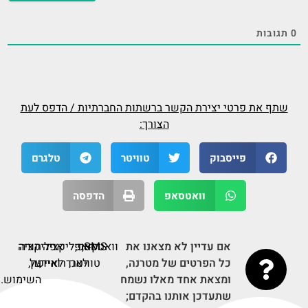
0
תגובות
שתף את פרטי יצירת הקשר ברשתות החברתיות / הדפס לעת
הצורך:
פייסבוק
טוויטר
טלגרם
וואטסאפ
הדפסה
אם עדיין לא מצאנו את
דף
SMS,
וואטסאפ,
אפליקציה
תודה
אפליקציה
כל הפרטים של מטרנה,
טוויטר,
לאנדרואיד,
על
לאייפון,
ומצאת אחד מאלו נשמח
השימוש.
שתעדכן אותנו בהקדם;