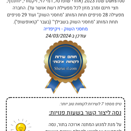
Dun's100 שנת 2023 (אחרי שופרסל, רמי לוי, ויקטורי, יוחננוף,
חצי חינם ומרב מזון לכל מפעילת רשת אושר עד). החברה
מפעילה 28 סניפים תחת המותג "מחסני השוק" ועוד 29 סניפים
תחת המותג "מחסני השוק בשבילך" (בעבר "קואופשופ").
מחסני השוק - ויקיפדיה
עודכן ב-
24/03/2024
טיפ מספר 7 לשירות לקוחות טוב יותר:
נסה ליצור קשר בשעות פנויות:
על מנת למנוע המתנה ארוכה בתור, נסה