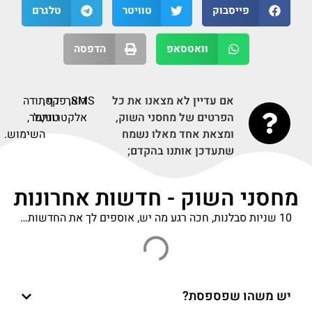
פייסבוק
טוויטר
טלגרם
וואטסאפ
הדפסה
אם עדיין לא מצאנו את כל
SMS,
דואר
דף
פקס,
תודה
הפרטים של מחסני השוק,
אלקטרוני,
על
טוויטר,
ומצאת אחד מאלו נשמח
השימוש.
שתעדכן אותנו בהקדם;
מחסני השוק - חדשות אחרונות
10 שניות סבלנות, חכה רגע מה יש, אוספים לך את החדשות…
יש משהו שפספסת?