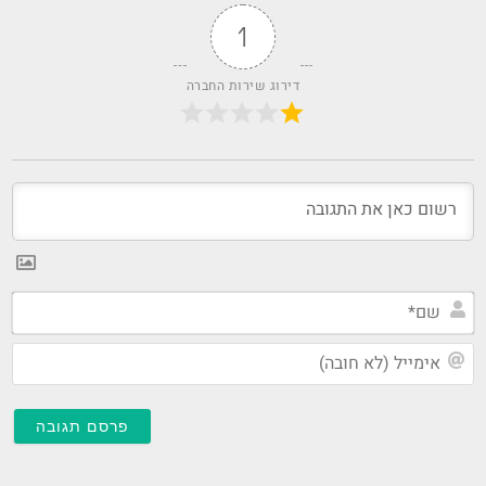
1
דירוג שירות החברה
שם
אי
(ל
חו