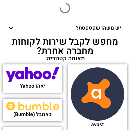
MOVEit Secure Managed File Transfer Software
| Progress - Progress Software
פורסם בתאריך 20-02-2025
Intel's Moovit cutting 10% of staff | Ctech -
CTech
פורסם בתאריך 19-06-2024
Mobileye’s Moovit cutting 10% of staff - CTech
פורסם בתאריך 19-06-2024
Moovit MOD APK v5.128.0.596 (Unlocked) -
apkmody.io
פורסם בתאריך 25-09-2023
Bugs in transportation app Moovit gave hackers
free rides - TechCrunch