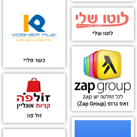
פורסם בתאריך 13-08-2023
MOVEit vulnerability and data extortion incident
- National Cyber Security Centre
פורסם בתאריך 15-06-2023
Ransomware gang lists first victims of MOVEit
mass-hacks, including US banks and universities
- TechCrunch
פורסם בתאריך 15-06-2023
New zero day vulnerability in MOVEit Transfer &
Cloud. How many more victims there will be? -
Information Security Newspaper
פורסם בתאריך 09-06-2023
MoveIt hack: What action can data-breach
victims take? - BBC.com
פורסם בתאריך 06-06-2023