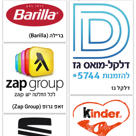
באמבל (Bumble)
avast
לוטו שלי
כשר פליי
זאפ גרופ (Zap Group)