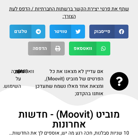
שתף את פרטי יצירת הקשר ברשתות החברתיות / הדפס לעת
הצורך:
פייסבוק
טוויטר
טלגרם
וואטסאפ
הדפסה
אם עדיין לא מצאנו את כל
SMS,
וואטסאפ,
פקס,
תודה
הפרטים של מוביט (Moovit),
על
ומצאת אחד מאלו נשמח שתעדכן
השימוש.
אותנו בהקדם;
מוביט (Moovit) - חדשות
אחרונות
10 שניות סבלנות, חכה רגע מה יש, אוספים לך את החדשות…