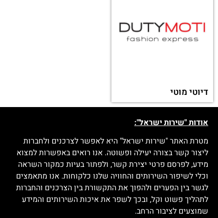
קינדר (Kinder) ישראל
סיאט (Seat)
זבנג אופנה (ZBENG)
צ'אט קאצ' (Chat Catch)