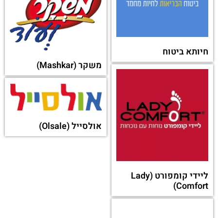
מרקטמן (Marketman)
או מקטגוריה אחרת:
ברילה (Barilla)
דלקל גז
זאפ גרופ (Zap Group)