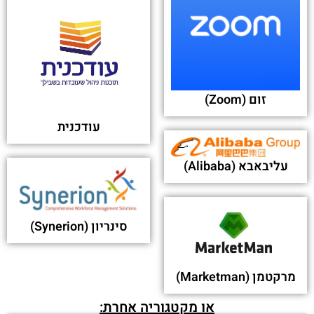
Intel to invest $600 mln to expand chip,
Mobileye R&D in Israel - Ynetnews
פורסם בתאריך 05-02-2021
יש משהו שפספסת?
מחפש לקבל שירות לקוחות
מחברה אחרת?
מאותה קטגוריה:
יאהו Yahoo