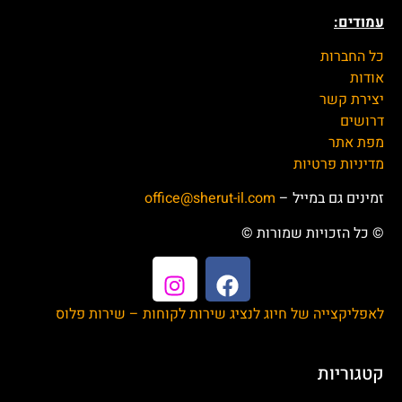
חיותא ביטוח
משקר (Mashkar)
אולסייל (Olsale)
ליידי קומפורט (Lady