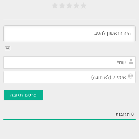
שם
אי
(ל
חו
0
תגובות