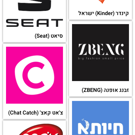
זול פה
זום (Zoom)
עודכנית
עליבאבא (Alibaba)
סינריון (Synerion)