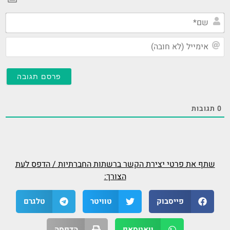
שם
אימ
(ל
חוב
0
תגובות
שתף את פרטי יצירת הקשר ברשתות החברתיות / הדפס לעת
הצורך:
פייסבוק
טוויטר
טלגרם
וואטסאפ
הדפסה