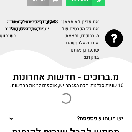
אם עדיין לא מצאנו
SMS,
פקס,
ערוץ
דף
אינסטגרם,
אפליקציה
אפליקציה
קישור
תודה
את כל הפרטים של
יוטיוב,
טוויטר,
לאנדרואיד,
לאייפון,
על
לויקיפדיה.
מ.ברוכים, ומצאת
השימוש.
אחד מאלו נשמח
שתעדכן אותנו
בהקדם;
מ.ברוכים - חדשות אחרונות
10 שניות סבלנות, חכה רגע מה יש, אוספים לך את החדשות…
יש משהו שפספסת?