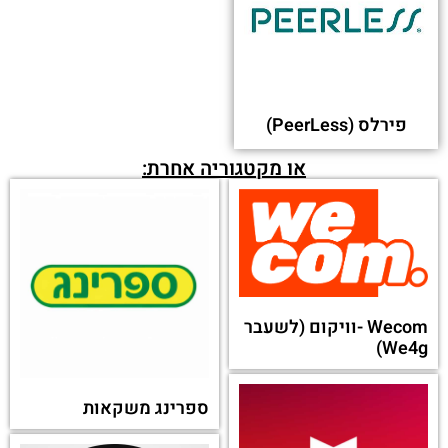
פירלס (PeerLess)
או מקטגוריה אחרת:
Wecom -וויקום (לשעבר
We4g)
ספרינג משקאות