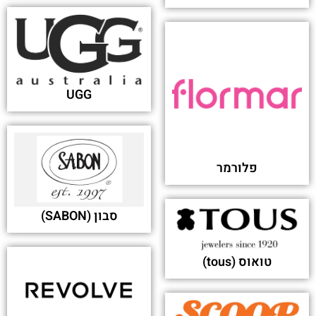
UGG
פלורמר
סבון (SABON)
טואוס (tous)