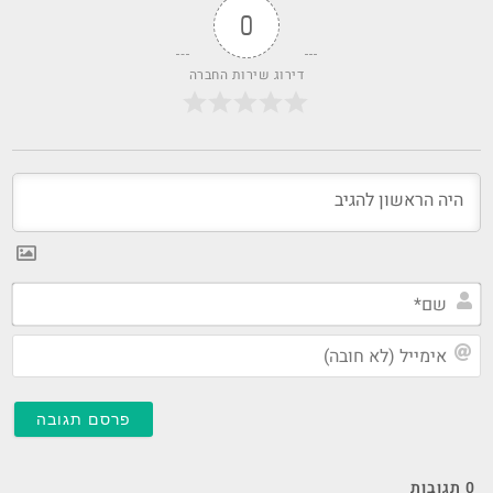
0
דירוג שירות החברה
שם
אי
(ל
חו
0
תגובות