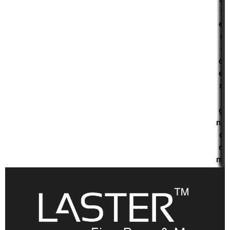
t
e
r
-
d
e
s
i
g
n.
c
o
m