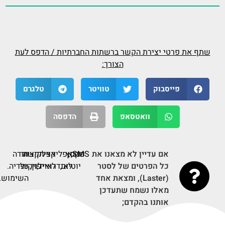
שתף את פרטי יצירת הקשר ברשתות החברתיות / הדפס לעת
הצורך:
פייסבוק
טוויטר
טלגרם
וואטסאפ
הדפסה
אם עדיין לא מצאנו את
SMS,
פקס,
ערוץ
אפליקציה
אפליקציה
קישור
תודה
כל הפרטים של לסטר
יוטיוב,
לאנדרואיד,
לאייפון,
על
לויקיפדיה.
(Laster), ומצאת אחד
השימוש.
מאלו נשמח שתעדכן
אותנו בהקדם;