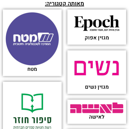
minister says - Ynetnews
פורסם בתאריך 24-07-2025
Trump’s call to end Netanyahu trial—part of
broader regional strategy? - Ynetnews
פורסם בתאריך 26-06-2025
Herzog: Hostage crisis, internal strife demand
unity over partisan politics - Ynetnews
פורסם בתאריך 01-05-2025
Amir Avivi: 'October 7 was a massive crisis, but
also an opportunity to build true unity in the
nation' - Ynetnews
פורסם בתאריך 09-02-2025
Top 5 News and Magazines Apps on Android in
Israel Q3 2024 - Sensor Tower
פורסם בתאריך 01-11-2024