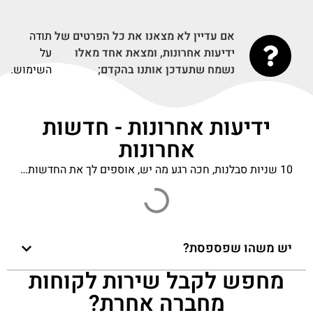
אם עדיין לא מצאנו את כל הפרטים של
תודה
ידיעות אחרונות, ומצאת אחד מאלו
על
נשמח שתעדכן אותנו בהקדם;
השימוש.
ידיעות אחרונות - חדשות
אחרונות
10 שניות סבלנות, חכה רגע מה יש, אוספים לך את החדשות…
Turkish spy chief who pressed Hamas:
empathetic to hostages, seeks renewed ties
with Israel - Ynetnews
פורסם בתאריך 12-10-2025
'Gaza is being erased, all of it will be Jewish,'