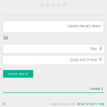
שם
אי
(ל
חו
1
תגובה
צפי ויהודה נעים
2 שנים מאז התגובה