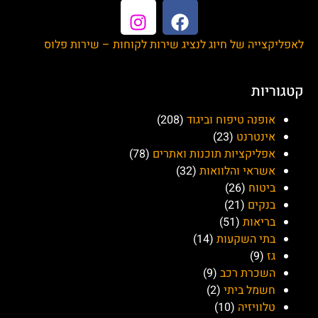
קורקינט בירד (Bird)
מטרונית חיפה
מיה תעשיות מזון (Maya
foods)