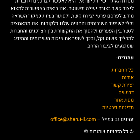
מנהרות הכרמל (Carmel
מטרנה
Tunnels)
מי עדן
אדם מילא (Adam Milo)
דוטרה (Doterra) ישראל