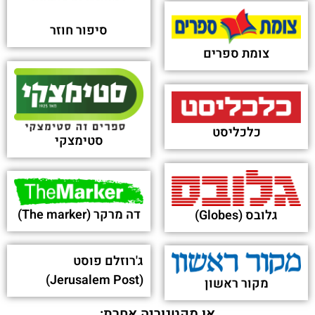
Magen David Adom warns of budget crisis: 'We
won’t be able to provide proper service' -
Ynetnews
פורסם בתאריך 18-09-2024
Health Minister says terrorists treated in Israel
helped rescue hostages - Ynetnews
פורסם בתאריך 16-09-2024
Street in Kharkiv named after Jewish soldier
who died saving children in Israel - Ynetnews
פורסם בתאריך 07-05-2024
The Blogs: Cartoon – War Etiquette – For Israel
Only - The Times of Israel
פורסם בתאריך 19-12-2023