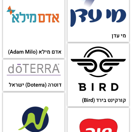
לאישה
סיפור חוזר
צומת ספרים
כלכליסט
סטימצקי
דה מרקר (The marker)
גלובס (Globes)