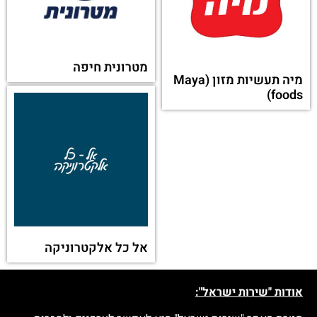
ג'רוזלם פוסט
(Jerusalem Post)
מקור ראשון
או מקטגוריה אחרת:
בריטה ישראל (Brita)
בורגרים (Burgerim)
קולומביה ישראל
(Columbia)