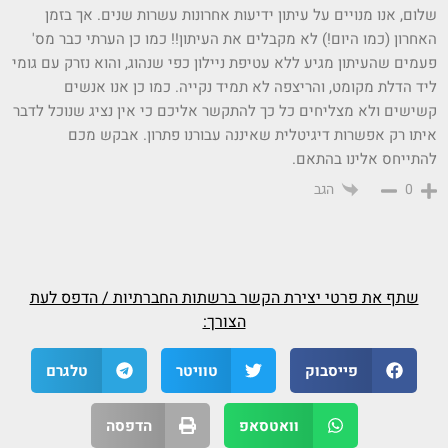
שלום, אנו מנויים על עיתון ידיעות אחרונות עשרות שנים. אך בזמן
האחרון (כמו היום!) לא מקבלים את העיתון!! כמו כן הערתי כבר מס'
פעמים שהעיתון מגיע ללא עטיפת ניילון כפי שנהוג, והוא נזרק עם גומי
ליד הדלת מקומט, והריצפה לא תמיד נקייה. כמו כן אנו אנשים
קשישים ולא מצליחים כל כך להתקשר אליכם כי אין נציג שנוכל לדבר
איתו רק אפשרות דיגיטלית שאיננה עבורנו פתרון. אבקש מכם
להתייחס אלינו בהתאם.
הגב
0
שתף את פרטי יצירת הקשר ברשתות החברתיות / הדפס לעת
הצורך:
פייסבוק
טוויטר
טלגרם
וואטסאפ
הדפסה