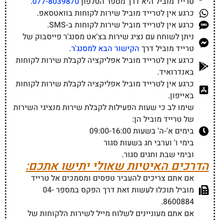
של טרייד מוביל?
0
דירוג שירות החברה
שם
אימ
(ל
חוב