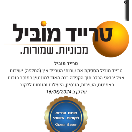
הדרך הטובה ביותר ליצור קשר עם שירות הלקוחות של
טרייד מוביל היא דרך מספר הטלפון
077-8039870
.
כרגע אין לטרייד מוביל שירות לקוחות בוואטסאפ.
כרגע אין לטרייד מוביל שירות לקוחות ב-SMS.
ניתן לשוחח עם נציג שירות בצ'אט מסנג'ר פייסבוק של
טרייד מוביל דרך
הקישור הבא למסנג'ר
.
כרגע אין לטרייד מוביל אפליקציה לקבלת שירות לקוחות
באנדרואיד.
כרגע אין לטרייד מוביל אפליקציה לקבלת שירות לקוחות
באייפון.
שימו לב כי שעות הפעילות לקבלת שירות מנציגי השירות
של טרייד מוביל הן:
בימים א'-ה' בשעות 09:00-16:00
בימי ו' וערבי חג בשעות סגור
ובימי שבת וחגים סגור.
הדרכים האיטיות שאולי יתישו אתכם:
אם אתם צריכים להעביר טפסים ומסמכים אל טרייד
מוביל תוכלו לעשות זאת דרך הפקס במספר 04-
8600884.