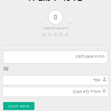
שתעדכן אותנו
בהקדם;
טרייד מוביל - חדשות אחרונות
10 שניות סבלנות, חכה רגע מה יש, אוספים לך את החדשות…
כשיבואנית הרכב מסרבת לטרייד אין - וואלה! רכב
פורסם בתאריך 02-08-2023
טרייד בלייזרס: האם הכוכב הכי מבוזבז ב-NBA ימצא
בית חדש? - ynet ידיעות אחרונות
פורסם בתאריך 29-06-2023
עוקץ הרכבים הגדול נחשף: מותגי היוקרה שימשו
להונאה במיליונים - ice (אייס)
פורסם בתאריך 12-06-2023