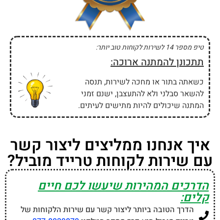
אם אתם מעוניינים לשלוח מייל לשירות הלקוחות של
טרייד מוביל תוכלו לעשות זאת דרך כתובת הדוא"ל
.
trade_service@Trademobile.co.il
אם אתם צריכים לשלוח מכתבים בדואר אל טרייד מוביל
תוכלו לשלוח אותם לכתובת
הכישור 30, חולון 5886711
.
מקווים שלא תתייבש הרבה זמן על הקו :)
הסרת אחריות:
"שירות ישראל" הוא אתר אינפורמטיבי המספק
פרטי יצירת קשר של שירותי לקוחות של חברות ואתרים מובילים.
אנחנו איננו קשורים לחברות המופיעות באתר ולא מספקים שירות
לקוחות, ואיננו אחראיים על טעויות אשר עלולות ליפול כתוצאה
מהשימוש במידע המוצג באתר. המידע באתר זה נאסף ממקורות
שונים ואנו משתדלים לדייק ולעדכן אותו, אך יש לשים לב כי
עלולות ליפול שגיאות וטעויות בפרטים השונים.
מה דעתך על שירות הלקוחות