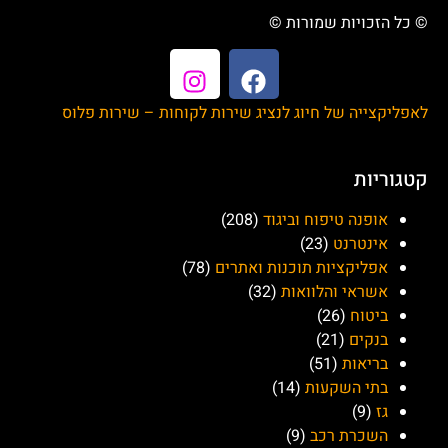
עסקן
מייבן (Mayven)
פאנקו (Paneco)