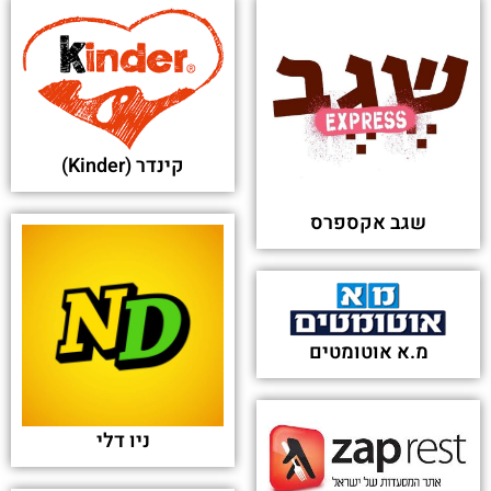
BTC Digital רוכשת ביטקוין בשווי מיליון דולר -
Bitcoin.com News
פורסם בתאריך 16-07-2025
Algoma Central Corporation Announces a 5%
Increase in Quarterly Dividend - Business Wire
פורסם בתאריך 17-01-2025
רשת ספאר מאיימת על קוקה קולה? זה המוצר החדש
שהשיקה - ice (אייס)
פורסם בתאריך 16-05-2024
קבוצת בלוסטון Live Nation ישראל מעבירה את כל
משקאות האלכוהול בהופעותיה לכוסות רב פעמיות -
MSN
פורסם בתאריך 09-05-2024
קבוצת בלוסטון Live Nation ישראל מעבירה את כל