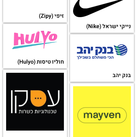
סלטי שמיר
פאפא ג'ונס
גבינות משק יעקבס