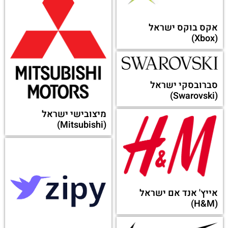
ניו דלי
זאפ רסט (Zap Rest)
פאנקו (Paneco)
פריניב
צ'וקה