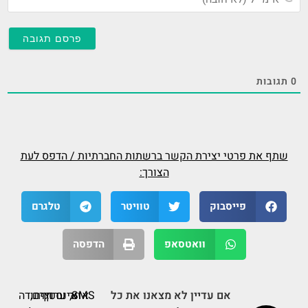
(ל
חו
0
תגובות
שתף את פרטי יצירת הקשר ברשתות החברתיות / הדפס לעת
הצורך:
פייסבוק
טוויטר
טלגרם
וואטסאפ
הדפסה
אם עדיין לא מצאנו את כל
SMS,
אזור
ערוץ
דף
אינסטגרם,
תודה