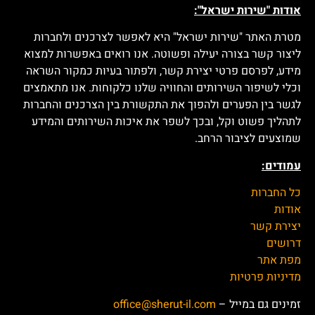
אייץ' אנד אם ישראל
(H&M)
זיפי (Zipy)
נייקי ישראל (Nike)
חוליו טיסות (Hulyo)
בנק יהב