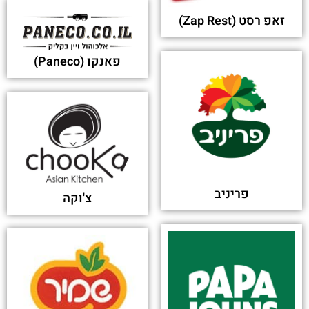
משקאות האלכוהול בהופעותיה לכוסות רב פעמיות -
MSN
פורסם בתאריך 09-05-2024
האם שתיקת הקמעונאיות סוללת את הדרך להמשך
העלאות מחירים? - Globes
פורסם בתאריך 01-05-2024
החגיגה של ברקת על הקפאת מחירי קוקה קולה הייתה
זמנית - כלכליסט
פורסם בתאריך 01-05-2024
עמית הררי מונה למנכ"ל יוניטרוניקס; חיים שני יהיה
יו"ר פעיל - techtime.co.il
פורסם בתאריך 31-03-2019
יש משהו שפספסת?