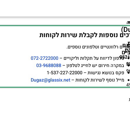
ר
ר
ר
ר
ר
ר
ה
ה
ה
(Dugaz)
כים נוספות לקבלת שירות לקוחות
אפ
ורים רלוונטיים וטלפונים נוספים.
ת
ים
לשמור-052-
טלפון לדיווח על תקלות וליקויים –
072-2722000
3
9
במקרה חירום יש לחייג לטלפון –
03-9688088
9
פקס בנושא נגישות – 1-537-227-22000
מייל נוסף לשירות לקוחות –
Dugaz@glassix.net
4