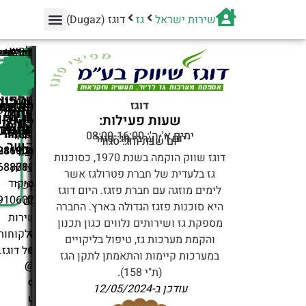
שירות ישראל
גז
דוגז (Dugaz)
דוגז
תלחצו
בחר
מענה מהי
מענה מהי
לחץ למעב
לחץ למעב
לחץ למעב
לחץ למעב
לחץ להצג
לחץ לשליח
לחץ לשליח
על
לך
דר
-
האייקון,
את
טלפון
שירות
זה
הדרך
מ
פקס
כתובת
שליחת
וואטס
דוגז
קיש
אתר
אזור
ערוץ
טופס
לקוחו
קל
שעות פעילות:
הנוחה
י
SMS
למכתב
*2221
אישי
יצירת
יוטיוב
החברה
ופשוט.
03-
ימים א'-ה': 08:00-16:00
ביותר
י
יום ו' / ערבי חג: סגור
יום שבת וחג: סגור
קשר
ת.ד
03-
281901
046004
עבור
ל
דוגז שווק הוקמה בשנת 1970, כסוכנות
688088
711
יצירת
גז בלעדית של חברת פטרולגז אשר
o
מיקוד
קשר
לימים מוזגה עם חברת פזגז. היום דוגז
910602
ff
עם
היא סוכנות פזגז הגדולה בארץ. החברה
i
שירות
מספקת גז ושירותים נלווים כגון תכנון
c
הלקוחות
והקמת מערכות גז, טיפול בליקויים
e
של דוגז.
במערכות קיימות והתאמתן לתקן הגז
@
(ת"י 158).
d
עודכן ב-
12/05/2024
u