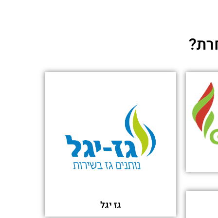
רת?
גז יגל