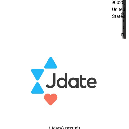
90025,
t
United
e.
States
c
o
m
ג'יי דייט (Jdate)