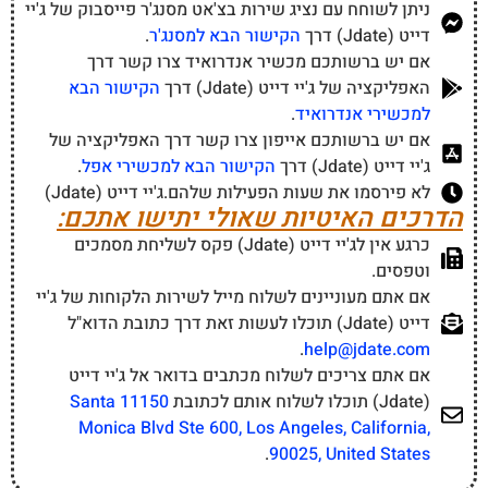
ניתן לשוחח עם נציג שירות בצ'אט מסנג'ר פייסבוק של ג'יי
דייט (Jdate) דרך
הקישור הבא למסנג'ר
.
אם יש ברשותכם מכשיר אנדרואיד צרו קשר דרך
האפליקציה של ג'יי דייט (Jdate) דרך
הקישור הבא
למכשירי אנדרואיד
.
אם יש ברשותכם אייפון צרו קשר דרך האפליקציה של
ג'יי דייט (Jdate) דרך
הקישור הבא למכשירי אפל
.
לא פירסמו את שעות הפעילות שלהם.ג'יי דייט (Jdate)
הדרכים האיטיות שאולי יתישו אתכם:
כרגע אין לג'יי דייט (Jdate) פקס לשליחת מסמכים
וטפסים.
אם אתם מעוניינים לשלוח מייל לשירות הלקוחות של ג'יי
דייט (Jdate) תוכלו לעשות זאת דרך כתובת הדוא"ל
.
help@jdate.com
אם אתם צריכים לשלוח מכתבים בדואר אל ג'יי דייט
(Jdate) תוכלו לשלוח אותם לכתובת
11150 Santa
Monica Blvd Ste 600, Los Angeles, California,
.
90025, United States