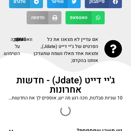
פייסבוק
טוויטר
טלגרם
וואטסאפ
הדפסה
אם עדיין לא מצאנו את כל
SMS,
וואטסאפ,
פקס,
תודה
הפרטים של ג'יי דייט (Jdate),
על
ומצאת אחד מאלו נשמח שתעדכן
השימוש.
אותנו בהקדם;
ג'יי דייט (Jdate) - חדשות
אחרונות
10 שניות סבלנות, חכה רגע מה יש, אוספים לך את החדשות…
יש משהו שפספסת?