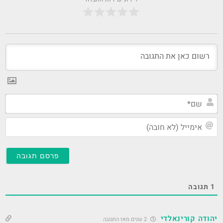
שם
אי
(ל
חו
1
תגובה
2 שנים מאז התגובה