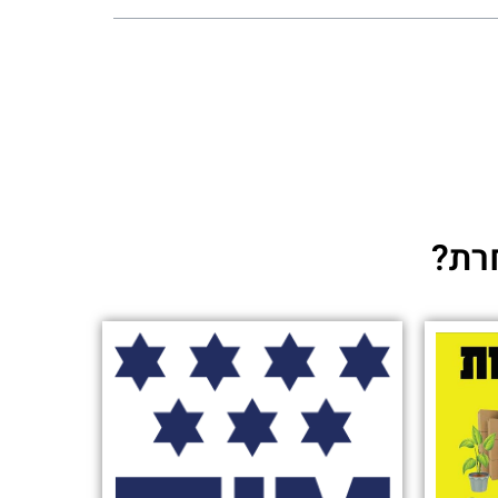
Deadly D
These Grocery D
Ho
How Amazon is 
Christmas delivery slots: 