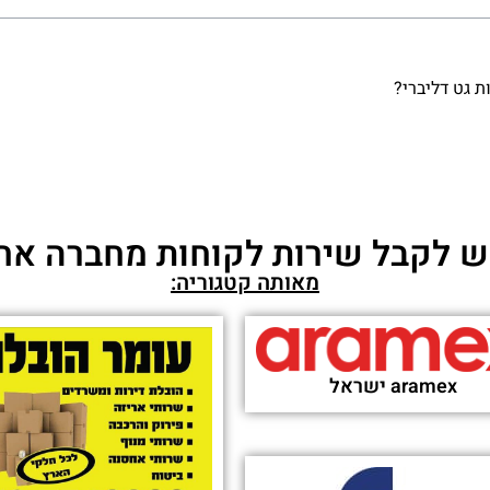
elivery Codes: Instant Cash, Gear & Revives for Roblox Surviva
elivery Services Make It Easy to Avoid Crowds and Save Time
w to Get Free Food From Delivery Services if You Lose SNAP B
Target Next-Day Delivery Fact Sheet
using its delivery infrastructure to get disaster supplies to J
Tesco bookings now open to all – here's how to grab your spot 