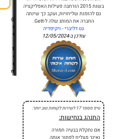
i
בשנת 2015 הורחבה פעילות האפליקציה
l
גם להזמנת שליחויות, ועקב כך שינתה
@
החברה את המותג שלה ל-Gett.
g
גט דליברי - ויקיפדיה
e
עודכן ב-
12/05/2024
t
t.
c
o
m
טיפ מספר 17 לשירות לקוחות טוב יותר:
התנהג בנחישות:
אם נתקלת בבעיה חמורה
ואינך מצליח לפתור אותה