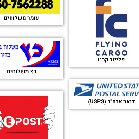
Walmart quietly introduces new delivery option for 
What It Takes to Get Lunch Delivered to the 70th Floor
ת גט דליברי?