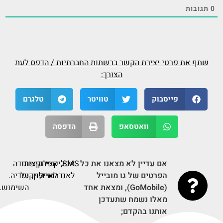
0
תגובות
שתף את פרטי יצירת הקשר ברשתות החברתיות / הדפס לעת
הצורך:
פייסבוק
טוויטר
טלגרם
וואטסאפ
הדפסה
אם עדיין לא מצאנו את כל
SMS,
אפליקציה
אפליקציה
קישור
תודה
הפרטים של גו מובייל
לאנדרואיד,
לאייפון,
על
לויקיפדיה.
(GoMobile), ומצאת אחד
השימוש.
מאלו נשמח שתעדכן
אותנו בהקדם;