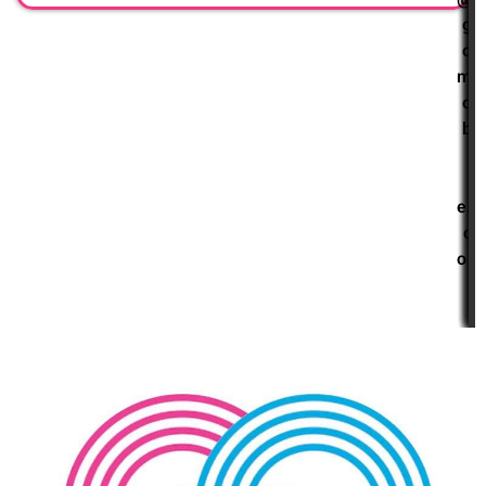
g
o
m
o
b
i
l
e.
c
o.
i
l