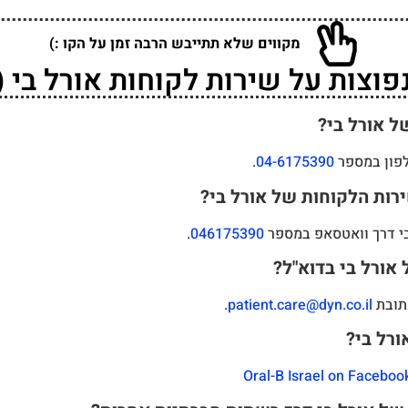
מקווים שלא תתייבש הרבה זמן על הקו :)
צות על שירות לקוחות אורל בי (Oral-B)
ל אורל בי?
לפון במספר
04-6175390
.
רות הלקוחות של אורל בי?
 בי דרך וואטסאפ במספר
046175390
.
 אורל בי בדוא"ל?
כתובת
patient.care@dyn.co.il
.
ורל בי?
Oral-B Israel on Faceboo