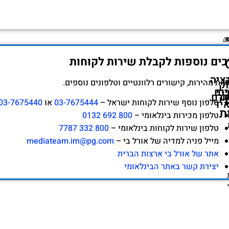
ר
ר
ר
ר
ר
ר
ר
ר
ר
ר
ר
ה
ה
כים נוספות לקבלת שירות לקוחות
ציה
ציה
לות מהירות, קישורים רלוונטיים וטלפונים נוספים.
ק
רי
רי
ים
ק
גרם
טלפון נוסף שירות לקוחות ישראל –
03-7675444
או
03-7675440
יד
ת
טלפון מכירות בינלאומי –
800 692 0132
טלפון שירות לקוחות בינלאומי –
800 332 7787
מייל פניה למדיה של אורל בי –
mediateam.im@pg.com
אתר של אורל בי ארצות הברית
יצירת קשר באתר הבינלאומי