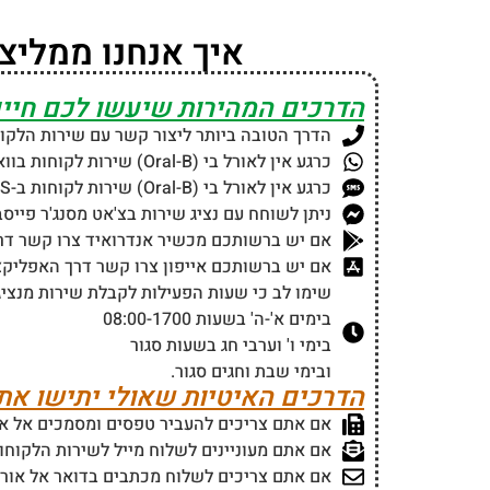
איך אנחנו ממליצים 
הדרכים המהירות שיעשו לכם חיים
הדרך הטובה ביותר ליצור קשר עם שירות הלקוחות של אורל בי (ral-B
כרגע אין לאורל בי (Oral-B) שירות לקוחות בוואטסאפ.
כרגע אין לאורל בי (Oral-B) שירות לקוחות ב-SMS.
ניתן לשוחח עם נציג שירות בצ'אט מסנג'ר פייסבוק של או
אם יש ברשותכם מכשיר אנדרואיד צרו קשר דרך האפליק
אם יש ברשותכם אייפון צרו קשר דרך האפליקציה של אור
שימו לב כי שעות הפעילות לקבלת שירות מנציגי השירות
בימים א'-ה' בשעות 08:00-1700
בימי ו' וערבי חג בשעות סגור
ובימי שבת וחגים סגור.
הדרכים האיטיות שאולי יתישו את
אם אתם צריכים להעביר טפסים ומסמכים אל אורל בי (Oral-B) תוכלו לעשות זאת דרך הפקס במספר (
אם אתם מעוניינים לשלוח מייל לשירות הלקוחות של אורל בי (Oral-B) תוכלו לעש
אם אתם צריכים לשלוח מכתבים בדואר אל אורל בי (Oral-B) תוכלו לשלוח אות