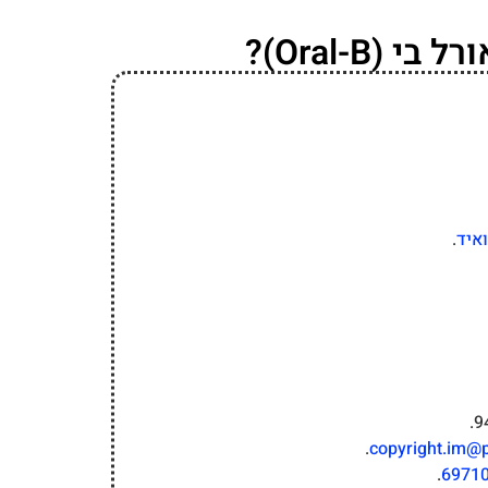
Oral-B)?
איד
.
.
copyright.im@
.