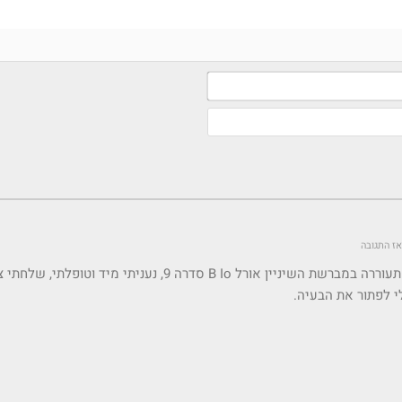
שם*
אימייל
(לא
חובה)
התקשרתי לגבי בעיה שהתעוררה במברשת השיניין אורל B Io סדרה 9, נעניתי מיד וטופ
י לפתור את הבעיה.