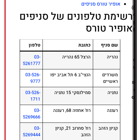
אופיר טורס סניפים
@
רשימת טלפונים של סניפים
o
p
אופיר טורס
h
i
r
שם סניף
כתובת
טלפון
t
נהריה
הרצל 65 נהריה
03-
o
5261777
u
r
משרדים
הנצי"ב 6 תל אביב יפו
03-526-
ראשיים
9777
s.
c
נתניה
סמילנסקי 15 נתניה
03-526-
o.
1711
i
רעננה
רח' אחוזה 68, רעננה
03-
l
5269666
קניון הזהב
רח' סחרוב 21, קניון
03-
הזהב
5269444